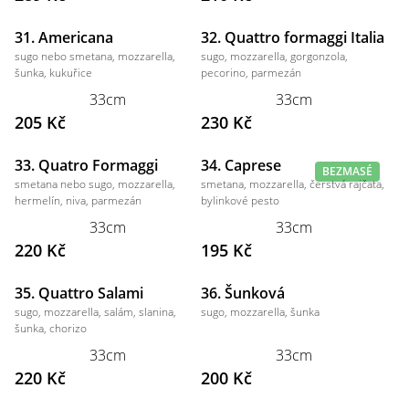
31. Americana
32. Quattro formaggi Italia
sugo nebo smetana, mozzarella,
sugo, mozzarella, gorgonzola,
šunka, kukuřice
pecorino, parmezán
33cm
33cm
205 Kč
230 Kč
33. Quatro Formaggi
34. Caprese
BEZMASÉ
smetana nebo sugo, mozzarella,
smetana, mozzarella, čerstvá rajčata,
hermelín, niva, parmezán
bylinkové pesto
33cm
33cm
220 Kč
195 Kč
35. Quattro Salami
36. Šunková
sugo, mozzarella, salám, slanina,
sugo, mozzarella, šunka
šunka, chorizo
33cm
33cm
220 Kč
200 Kč