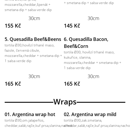
+ smetana dip + salsa verde dip
mozzarella,cheddar,špenát +
smetana dip + salsa verde dip
30cm
30cm
155 Kč
145 Kč
5. Quesadilla Beef&Beens
6. Quesadilla Bacon,
tortila Ø30,hovězí trhané maso,
Beef&Corn
fazole, červená cibule,
tortila Ø30, hovězí trhané maso,
mozzarella,cheddar + smetana dip +
kukuřice, slanina,
1 salsa verde dip
mozzarella,cheddar + smetana dip +
1 salsa verde dip
30cm
30cm
165 Kč
165 Kč
Wraps
01. Argentina wrap hot
02. Argentina wrap mild
tortila Ø30,om.jalapeños,
tortila Ø30,zak.smetana,
cheddar,salát,rajče,kuř.prsa,slanina,nachos
cheddar,salát,rajče,kuř.prsa,slanina,nach