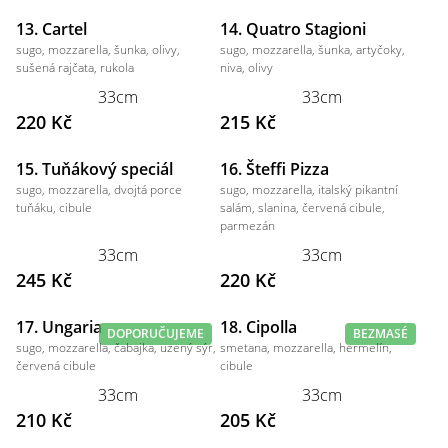
13. Cartel
14. Quatro Stagioni
sugo, mozzarella, šunka, olivy,
sugo, mozzarella, šunka, artyčoky,
sušená rajčata, rukola
niva, olivy
33cm
33cm
220 Kč
215 Kč
15. Tuňákový speciál
16. Šteffi Pizza
sugo, mozzarella, dvojtá porce
sugo, mozzarella, italský pikantní
tuňáku, cibule
salám, slanina, červená cibule,
parmezán
33cm
33cm
245 Kč
220 Kč
17. Ungaria
18. Cipolla
DOPORUČUJEME
BEZMASÉ
sugo, mozzarella, čabajka, uzený sýr,
smetana, mozzarella, hermelín,
červená cibule
cibule
33cm
33cm
210 Kč
205 Kč