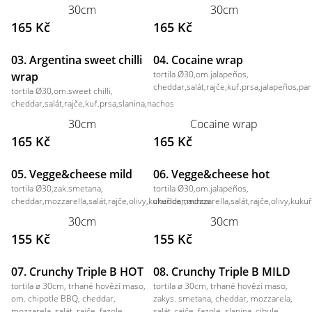
30cm
30cm
165 Kč
165 Kč
03. Argentina sweet chilli
04. Cocaine wrap
tortila Ø30,om.jalapeños,
wrap
cheddar,salát,rajče,kuř.prsa,jalapeños,p
tortila Ø30,om.sweet chilli,
cheddar,salát,rajče,kuř.prsa,slanina,nachos
30cm
Cocaine wrap
165 Kč
165 Kč
05. Vegge&cheese mild
06. Vegge&cheese hot
tortila Ø30,zak.smetana,
tortila Ø30,om.jalapeños,
cheddar,mozzarella,salát,rajče,olivy,kukuřice,nachos
cheddar,mozzarella,salát,rajče,olivy,kuku
30cm
30cm
155 Kč
155 Kč
07. Crunchy Triple B HOT
08. Crunchy Triple B MILD
tortila ø 30cm, trhané hovězí maso,
tortila ø 30cm, trhané hovězí maso,
om. chipotle BBQ, cheddar,
zakys. smetana, cheddar, mozzarela,
mozzarela, salát, rajče, fazole,
salát, rajče, fazole, slanina, cibule,