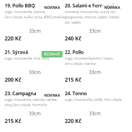
19. Pollo BBQ
20. Salami e Formaggi
NOVINKA
NOVINKA
sugo, mozzarella, slanina,
smetana, mozzarella, uzený sýr,
červ.cibule, kuřecí prsa, BBQ omáčka
gorgonzola, chorizo, salám, italský
pik. salám
33cm
33cm
220 Kč
240 Kč
21. Sýrová
22. Pollo
BEZMASÉ
sugo, mozzarella, niva, olivy
sugo, mozzarella,kuřecí maso,
červ.cibule, slanina
33cm
33cm
200 Kč
215 Kč
23. Campagna
24. Tonno
NOVINKA
sugo, mozzarela, slanina, rajčata,
sugo, mozzarella, tuňák, červ.cibule
olivy,červ.cibule, hermelín
33cm
33cm
215 Kč
220 Kč