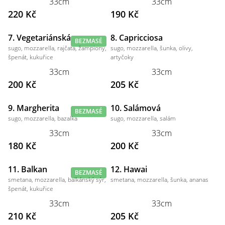
33cm
33cm
220 Kč
190 Kč
7. Vegetariánská
8. Capricciosa
BEZMASÉ
sugo, mozzarella, rajčata, žampiony,
sugo, mozzarella, šunka, olivy,
špenát, kukuřice
artyčoky
33cm
33cm
200 Kč
205 Kč
9. Margherita
10. Salámová
BEZMASÉ
sugo, mozzarella, bazalka
sugo, mozzarella, salám
33cm
33cm
180 Kč
200 Kč
11. Balkan
12. Hawai
BEZMASÉ
smetana, mozzarella, balkánský sýr,
smetana, mozzarella, šunka, ananas
špenát, kukuřice
33cm
33cm
210 Kč
205 Kč