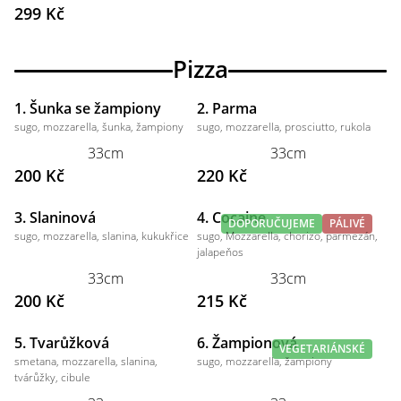
299 Kč
Pizza
1. Šunka se žampiony
2. Parma
sugo, mozzarella, šunka, žampiony
sugo, mozzarella, prosciutto, rukola
33cm
33cm
200 Kč
220 Kč
3. Slaninová
4. Cocaine
DOPORUČUJEME
PÁLIVÉ
sugo, mozzarella, slanina, kukukřice
sugo, Mozzarella, chorizo, parmezán,
jalapeňos
33cm
33cm
200 Kč
215 Kč
5. Tvarůžková
6. Žampionová
VEGETARIÁNSKÉ
smetana, mozzarella, slanina,
sugo, mozzarella, žampiony
tvárůžky, cibule