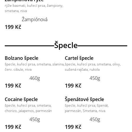
rýže basmati, kuřecí prsa, žampiony,
smetana, niva
Žampiónová
199 Kč
Špecle
Bolzano špecle
Cartel špecle
špecle, kuřecí prsa, smetana, slanina,
špecle, kuřecí prsa, smetana, olivy,
červ. cibule, niva
sušená rajčata, rukola
460g
450g
199 Kč
199 Kč
Cocaine špecle
Špenátové špecle
špecle, kuřecí prsa, smetana,
špecle, kuřecí prsa, špenát,
chorizo, jalapenos, parmezán
parmezán, Smetana, niva
450g
450g
199 Kč
199 Kč