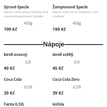
Sýrové špecle
Žampionové špecle
špecle, kuřecí prsa, smetana, niva,
špecle, kuřecí prsa, žampiony, niva,
mozzarella parmezán, bazalka
smetana,
450g
450g
199 Kč
199 Kč
Nápoje
birell ovocný
birell světlý
0,5l
0,5l
49 Kč
45 Kč
Coca Cola
Coca Cola Zero
0,33l
0,33l
39 Kč
39 Kč
Fanta 0,33L
kofola