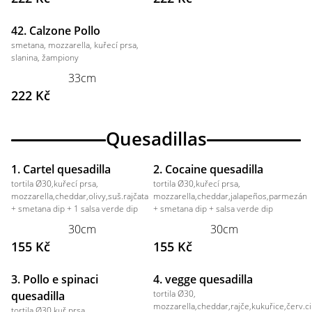
42. Calzone Pollo
smetana, mozzarella, kuřecí prsa,
slanina, žampiony
33cm
222 Kč
Quesadillas
1. Cartel quesadilla
2. Cocaine quesadilla
tortila Ø30,kuřecí prsa,
tortila Ø30,kuřecí prsa,
mozzarella,cheddar,olivy,suš.rajčata
mozzarella,cheddar,jalapeños,parmezán
+ smetana dip + 1 salsa verde dip
+ smetana dip + salsa verde dip
30cm
30cm
155 Kč
155 Kč
3. Pollo e spinaci
4. vegge quesadilla
tortila Ø30,
quesadilla
mozzarella,cheddar,rajče,kukuřice,červ.c
tortila Ø30,kuř.prsa,