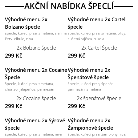
AKČNÍ NABÍDKA ŠPECLÍ
Výhodné menu 2x
Výhodné menu 2x Cartel
Bolzano špecle
špecle
špecle, kuřecí prsa, smetana, slanina,
špecle, kuřecí prsa, smetana, olivy,
červ. cibule, niva
sušená rajčata, rukola
2x Bolzano špecle
2x Cartel Špecle
299 Kč
299 Kč
Výhodné menu 2x Cocaine
Výhodné menu 2x
Špecle
Špenátové špecle
špecle, kuřecí prsa, smetana,
špecle, kuřecí prsa, špenát,
chorizo, jalapeños, parmezán
parmezán, smetana
2x Cocaine špecle
2x špenátové špecle
299 Kč
299 Kč
Výhodné menu 2x Sýrové
Výhodné menu 2x
špecle
Žampionové špecle
špecle, kuřecí prsa, smetana, niva,
špecle, kuřecí prsa, žampiony niva,