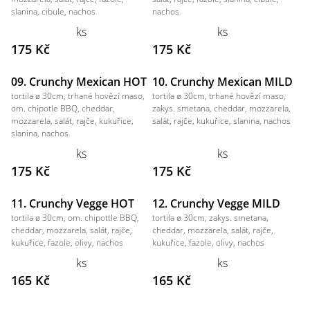
slanina, cibule, nachos
nachos
ks
ks
175 Kč
175 Kč
09. Crunchy Mexican HOT
10. Crunchy Mexican MILD
tortila ø 30cm, trhané hovězí maso,
tortila ø 30cm, trhané hovězí maso,
om. chipotle BBQ, cheddar,
zakys. smetana, cheddar, mozzarela,
mozzarela, salát, rajče, kukuřice,
salát, rajče, kukuřice, slanina, nachos
slanina, nachos
ks
ks
175 Kč
175 Kč
11. Crunchy Vegge HOT
12. Crunchy Vegge MILD
tortila ø 30cm, om. chipottle BBQ,
tortila ø 30cm, zakys. smetana,
cheddar, mozzarela, salát, rajče,
cheddar, mozzarela, salát, rajče,
kukuřice, fazole, olivy, nachos
kukuřice, fazole, olivy, nachos
ks
ks
165 Kč
165 Kč