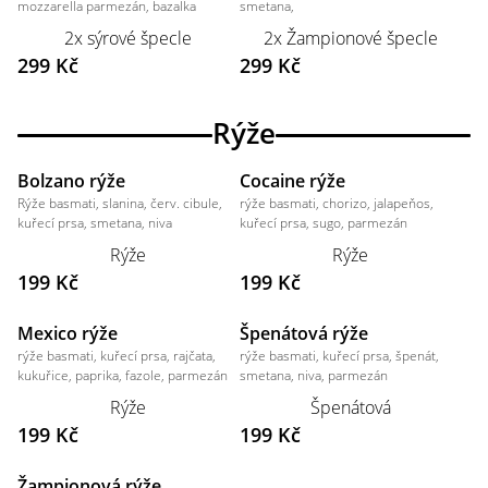
mozzarella parmezán, bazalka
smetana,
2x sýrové špecle
2x Žampionové špecle
299 Kč
299 Kč
Rýže
Bolzano rýže
Cocaine rýže
Rýže basmati, slanina, červ. cibule,
rýže basmati, chorizo, jalapeňos,
kuřecí prsa, smetana, niva
kuřecí prsa, sugo, parmezán
Rýže
Rýže
199 Kč
199 Kč
Mexico rýže
Špenátová rýže
rýže basmati, kuřecí prsa, rajčata,
rýže basmati, kuřecí prsa, špenát,
kukuřice, paprika, fazole, parmezán
smetana, niva, parmezán
Rýže
Špenátová
199 Kč
199 Kč
Žampionová rýže