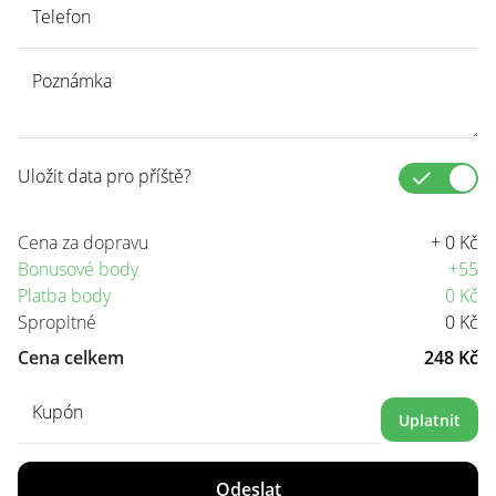
Telefon
Poznámka
Uložit data pro příště?
Cena za dopravu
+ 0 Kč
Bonusové body
+55
Platba body
0 Kč
Spropitné
0 Kč
Cena celkem
248 Kč
Kupón
Uplatnit
Odeslat