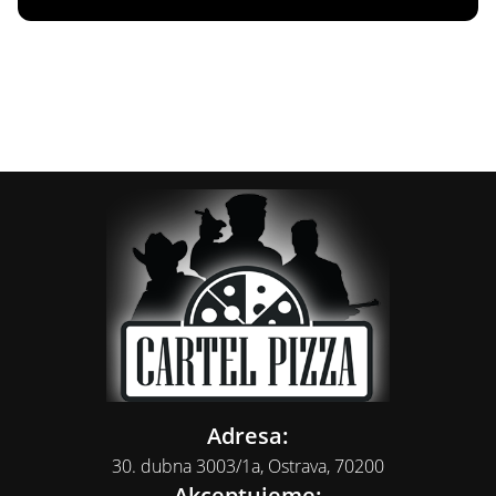
Adresa:
30. dubna 3003/1a, Ostrava, 70200
Akceptujeme: