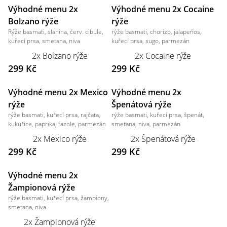
Výhodné menu 2x
Výhodné menu 2x Cocaine
Bolzano rýže
rýže
Rýže basmati, slanina, červ. cibule,
rýže basmati, chorizo, jalapeňos,
kuřecí prsa, smetana, niva
kuřecí prsa, sugo, parmezán
2x Bolzano rýže
2x Cocaine rýže
299 Kč
299 Kč
Výhodné menu 2x Mexico
Výhodné menu 2x
rýže
Špenátová rýže
rýže basmati, kuřecí prsa, rajčata,
rýže basmati, kuřecí prsa, špenát,
kukuřice, paprika, fazole, parmezán
smetana, niva, parmezán
2x Mexico rýže
2x Špenátová rýže
299 Kč
299 Kč
Výhodné menu 2x
Žampionová rýže
rýže basmati, kuřecí prsa, žampiony,
smetana, niva
2x Žampionová rýže