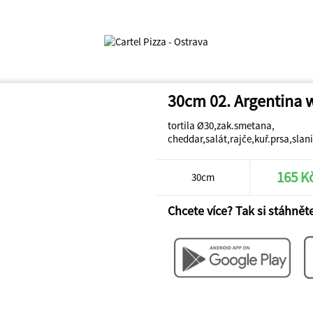
30cm 02. Argentina 
tortila Ø30,zak.smetana,
cheddar,salát,rajče,kuř.prsa,sla
165 K
30cm
Chcete více? Tak si stáhněte