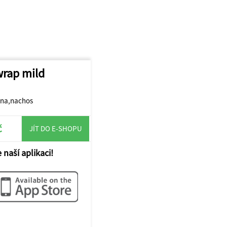
wrap mild
nina,nachos
č
JÍT DO E-SHOPU
 naší aplikaci!