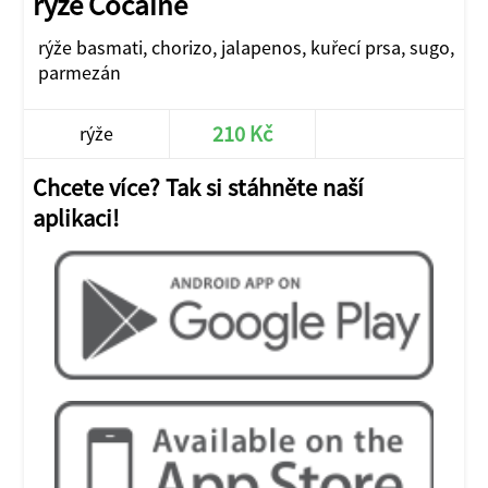
rýže Cocaine
rýže basmati, chorizo, jalapenos, kuřecí prsa, sugo,
parmezán
210 Kč
rýže
Chcete více? Tak si stáhněte naší
aplikaci!