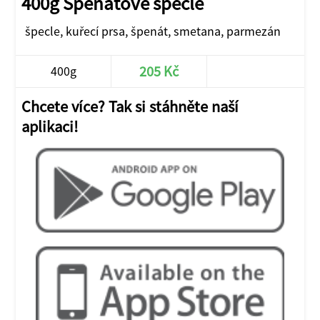
400g Špenátové špecle
špecle, kuřecí prsa, špenát, smetana, parmezán
205 Kč
400g
Chcete více? Tak si stáhněte naší
aplikaci!