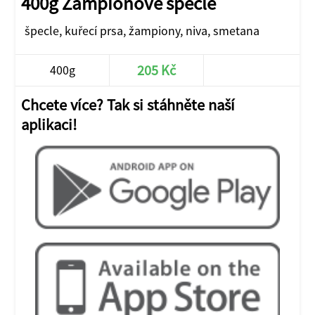
400g Žampionové špecle
špecle, kuřecí prsa, žampiony, niva, smetana
205 Kč
400g
Chcete více? Tak si stáhněte naší
aplikaci!