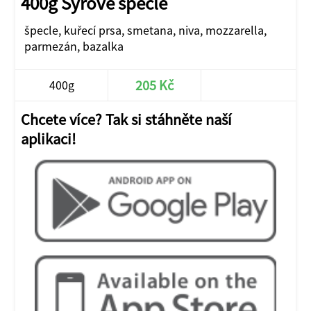
400g Sýrové špecle
špecle, kuřecí prsa, smetana, niva, mozzarella,
parmezán, bazalka
205 Kč
400g
Chcete více? Tak si stáhněte naší
aplikaci!