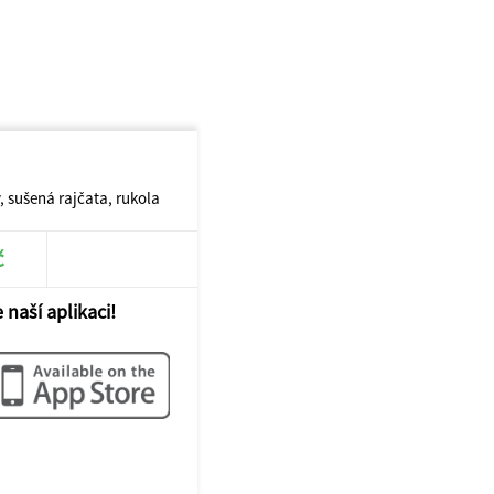
, sušená rajčata, rukola
č
 naší aplikaci!