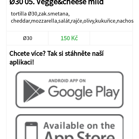
Ø30 05. Vegge&cheese mild
tortilla Ø30,zak.smetana,
cheddar,mozzarella,salát,rajče,olivy,kukuřice,nachos
150 Kč
Ø30
Chcete více? Tak si stáhněte naší
aplikaci!