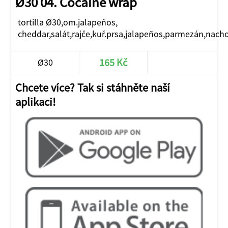
Ø30 04. Cocaine wrap
tortilla Ø30,om.jalapeños,
cheddar,salát,rajče,kuř.prsa,jalapeños,parmezán,nach
165 Kč
Ø30
Chcete více? Tak si stáhněte naší
aplikaci!