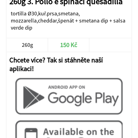
260g 3. Pollo e spinaci quesadilla
tortilla Ø30,kuř.prsa,smetana,
mozzarella,cheddar,špenát + smetana dip + salsa
verde dip
150 Kč
260g
Chcete více? Tak si stáhněte naší
aplikaci!