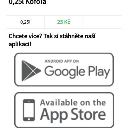
0,25l Kofola
25 Kč
0,25l
Chcete více? Tak si stáhněte naší
aplikaci!