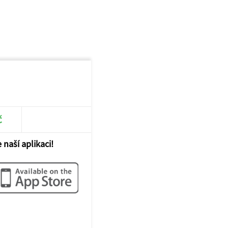
č
 naší aplikaci!