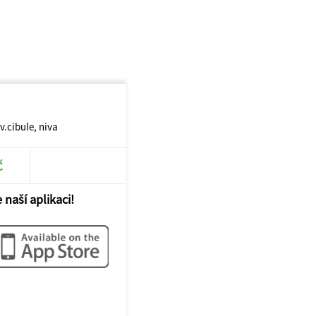
v.cibule, niva
č
 naší aplikaci!