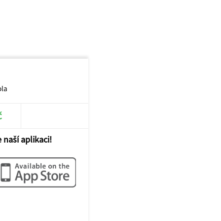
ola
č
 naší aplikaci!