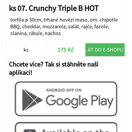
ks 07. Crunchy Triple B HOT
tortila ø 30cm, trhané hovězí maso, om. chipotle
BBQ, cheddar, mozzarela, salát, rajče, fazole,
slanina, cibule, nachos
175 Kč
ks
JÍT DO E-SHOPU
Chcete více? Tak si stáhněte naší
aplikaci!