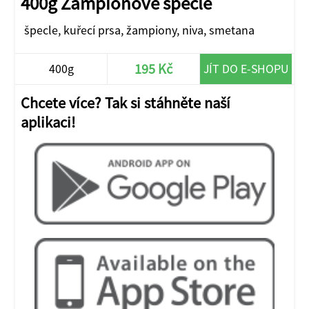
400g Žampionové špecle
špecle, kuřecí prsa, žampiony, niva, smetana
195 Kč
400g
JÍT DO E-SHOPU
Chcete více? Tak si stáhněte naší
aplikaci!