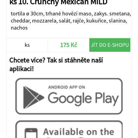
ks 10. Crunchy Mexican MILD
tortila ø 30cm, trhané hovězí maso, zakys. smetana,
cheddar, mozzarela, salát, rajče, kukuřice, slanina,
nachos
175 Kč
ks
JÍT DO E-SHOPU
Chcete více? Tak si stáhněte naší
aplikaci!