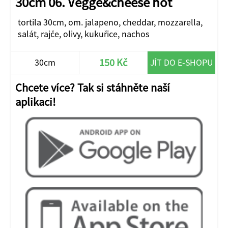
30cm 06. Vegge&cheese hot
tortila 30cm, om. jalapeno, cheddar, mozzarella,
salát, rajče, olivy, kukuřice, nachos
150 Kč
30cm
JÍT DO E-SHOPU
Chcete více? Tak si stáhněte naší
aplikaci!