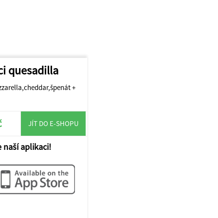
ci quesadilla
zzarella,cheddar,špenát +
č
JÍT DO E-SHOPU
 naší aplikaci!