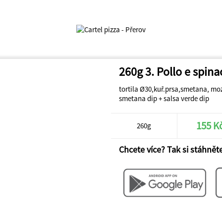
260g 3. Pollo e spina
tortila Ø30,kuř.prsa,smetana, mo
smetana dip + salsa verde dip
155 K
260g
Chcete více? Tak si stáhněte