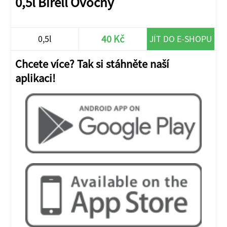
0,5l Birell Ovocný
40 Kč
0,5l
JÍT DO E-SHOPU
Chcete více? Tak si stáhněte naší
aplikaci!