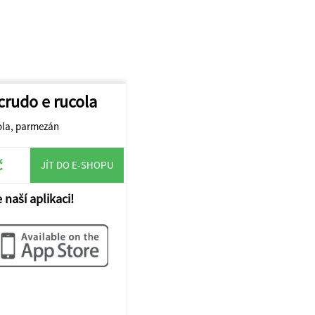
crudo e rucola
kola, parmezán
č
JÍT DO E-SHOPU
 naší aplikaci!