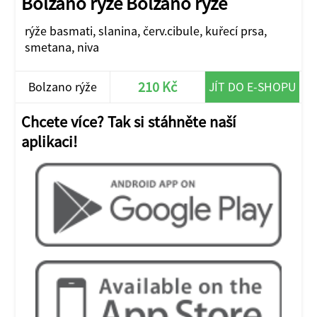
Bolzano rýže Bolzano rýže
rýže basmati, slanina, červ.cibule, kuřecí prsa,
smetana, niva
210 Kč
Bolzano rýže
JÍT DO E-SHOPU
Chcete více? Tak si stáhněte naší
aplikaci!