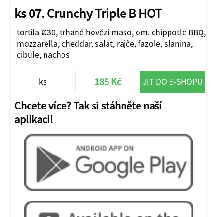
ks 07. Crunchy Triple B HOT
tortila Ø30, trhané hovězí maso, om. chippotle BBQ,
mozzarella, cheddar, salát, rajče, fazole, slanina,
cibule, nachos
185 Kč
ks
JÍT DO E-SHOPU
Chcete více? Tak si stáhněte naší
aplikaci!