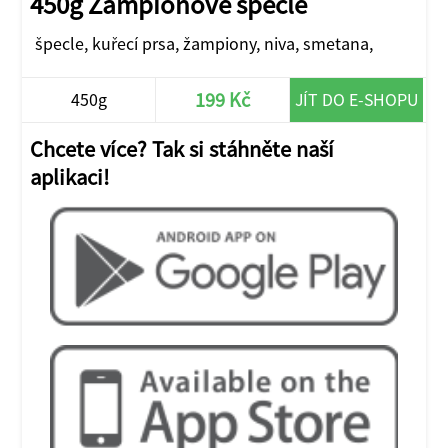
450g Žampionové špecle
špecle, kuřecí prsa, žampiony, niva, smetana,
199 Kč
450g
JÍT DO E-SHOPU
Chcete více? Tak si stáhněte naší
aplikaci!