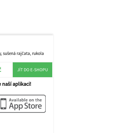
y, sušená rajčata, rukola
č
JÍT DO E-SHOPU
 naší aplikaci!