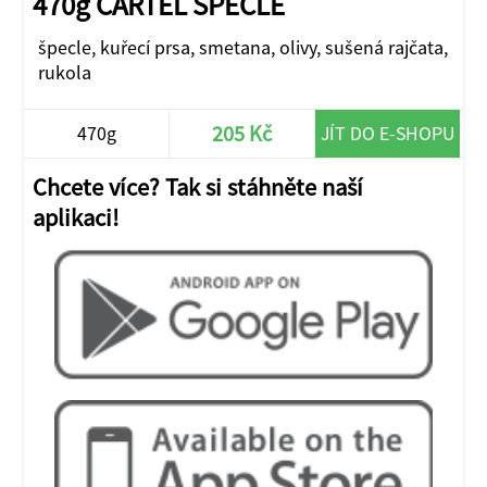
470g CARTEL ŠPECLE
špecle, kuřecí prsa, smetana, olivy, sušená rajčata,
rukola
205 Kč
470g
JÍT DO E-SHOPU
Chcete více? Tak si stáhněte naší
aplikaci!