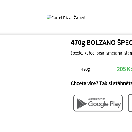
470g BOLZANO ŠPE
špecle, kuřecí prsa, smetana, slan
205 K
470g
Chcete více? Tak si stáhněte