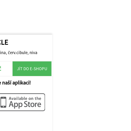
CLE
ina, červ.cibule, niva
č
JÍT DO E-SHOPU
 naší aplikaci!