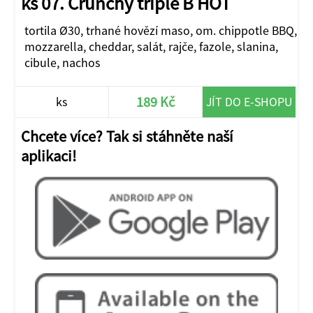
ks 07. Crunchy triple B HOT
tortila Ø30, trhané hovězí maso, om. chippotle BBQ,
mozzarella, cheddar, salát, rajče, fazole, slanina,
cibule, nachos
189 Kč
ks
JÍT DO E-SHOPU
Chcete více? Tak si stáhněte naší
aplikaci!