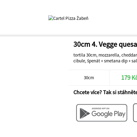
30cm 4. Vegge quesa
tortila 30cm, mozzarella, cheddar,
cibule, špenát + smetana dip + sa
179 K
30cm
Chcete více? Tak si stáhněte