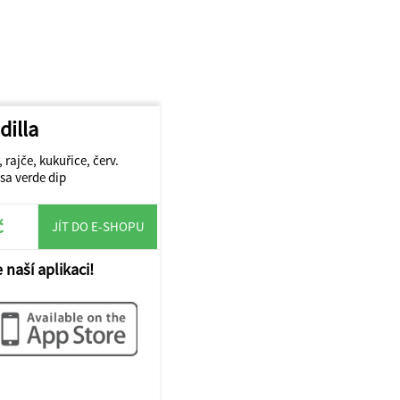
dilla
 rajče, kukuřice, červ.
lsa verde dip
č
JÍT DO E-SHOPU
 naší aplikaci!