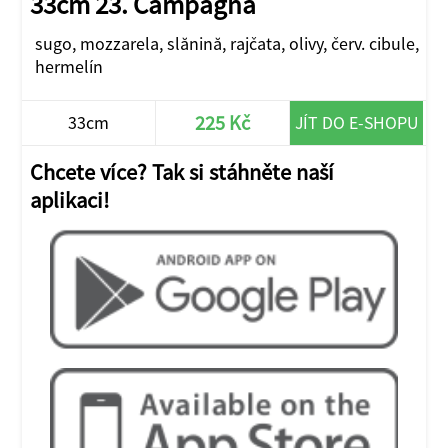
33cm 23. Campagna
sugo, mozzarela, slănină, rajčata, olivy, červ. cibule,
hermelín
225 Kč
33cm
JÍT DO E-SHOPU
Chcete více? Tak si stáhněte naší
aplikaci!