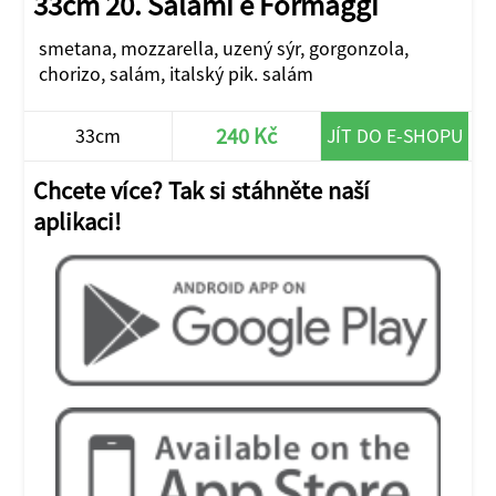
33cm 20. Salami e Formaggi
smetana, mozzarella, uzený sýr, gorgonzola,
chorizo, salám, italský pik. salám
240 Kč
33cm
JÍT DO E-SHOPU
Chcete více? Tak si stáhněte naší
aplikaci!