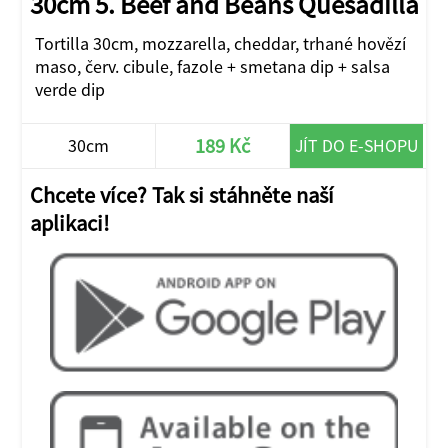
30cm 5. Beef and Beans Quesadilla
Tortilla 30cm, mozzarella, cheddar, trhané hovězí
maso, červ. cibule, fazole + smetana dip + salsa
verde dip
189 Kč
30cm
JÍT DO E-SHOPU
Chcete více? Tak si stáhněte naší
aplikaci!